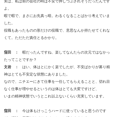
実は、私は前の会社の時は不安で押しつぶされそうだったんです
よ。
暇で暇で、まさにお先真っ暗。わるくなることばかり考えていま
した。
役職もあったものの形だけの役職で、意思なんか持たせてくれな
くて。ただただ責任とるかかり。
窪田 ：
暇だったんですね、楽してなんたらの次元ではなかっ
たってことですか？
文岩 ：
はい、体はとにかく楽でしたが、不安ばかりが募り精
神はとても不安定な状態にありました。
なので、ニチエーにきて仕事を一任してもらえることと、切れ目
なく仕事が増やせるというのは体はとても大変ですけど、
いまの精神状態でいうとこれ以上ないくらい充実しています。
窪田 ：
今は体もけっこうハードに使っていると思うのです